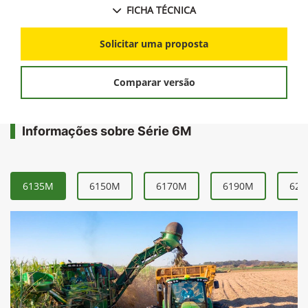
FICHA TÉCNICA
Solicitar uma proposta
Comparar versão
Informações sobre Série 6M
6135M
6150M
6170M
6190M
621