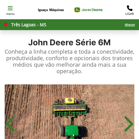
menu
LIGAR
Três Lagoas - MS
Alterar
John Deere
Série 6M
Conheça a linha completa e toda a conectividade,
produtividade, conforto e opcionais dos tratores
médios que vão melhorar ainda mais a sua
operação.
Anterior
Próx