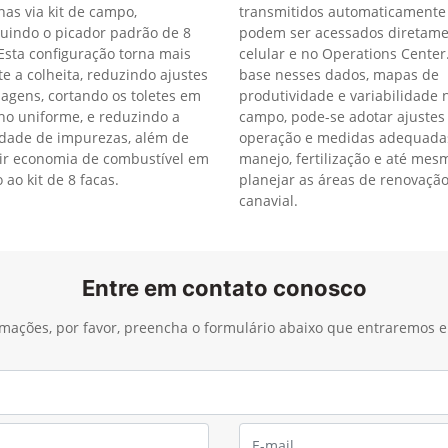
as via kit de campo,
transmitidos automaticamente
tuindo o picador padrão de 8
podem ser acessados diretame
 Esta configuração torna mais
celular e no Operations Cente
te a colheita, reduzindo ajustes
base nesses dados, mapas de
lagens, cortando os toletes em
produtividade e variabilidade 
o uniforme, e reduzindo a
campo, pode-se adotar ajustes
dade de impurezas, além de
operação e medidas adequada
ir economia de combustível em
manejo, fertilização e até mes
 ao kit de 8 facas.
planejar as áreas de renovaçã
canavial.
Entre em contato conosco
ormações, por favor, preencha o formulário abaixo que entraremos