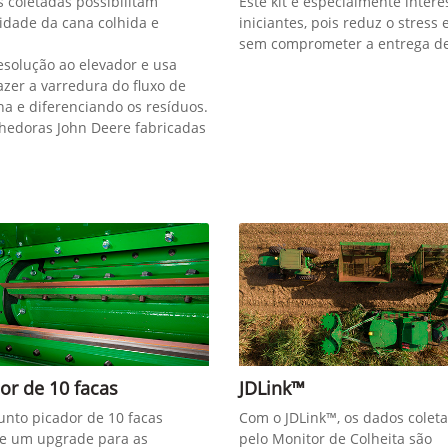
 coletadas possibilitam
Este kit é especialmente inter
idade da cana colhida e
iniciantes, pois reduz o stress
sem comprometer a entrega de
resolução ao elevador e usa
zer a varredura do fluxo de
na e diferenciando os resíduos.
hedoras John Deere fabricadas
or de 10 facas
JDLink™
unto picador de 10 facas
Com o JDLink™, os dados colet
e um upgrade para as
pelo Monitor de Colheita são