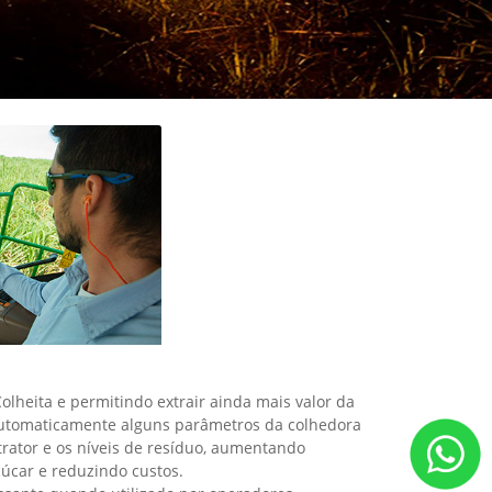
lheita e permitindo extrair ainda mais valor da
automaticamente alguns parâmetros da colhedora
trator e os níveis de resíduo, aumentando
úcar e reduzindo custos.