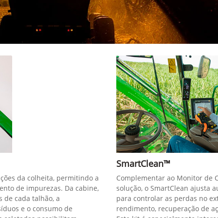
SmartClean™
ações da colheita, permitindo a
Complementar ao Monitor de Co
ento de impurezas. Da cabine,
solução, o SmartClean ajusta 
s de cada talhão, a
para controlar as perdas no ex
síduos e o consumo de
rendimento, recuperação de aç