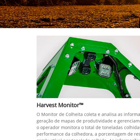
Harvest Monitor™
O Monitor de Colheita coleta e analisa as inform
geração de mapas de produtividade e gerenciam
o operador monitora o total de toneladas colhida
performance da colhedora, a porcentagem de re