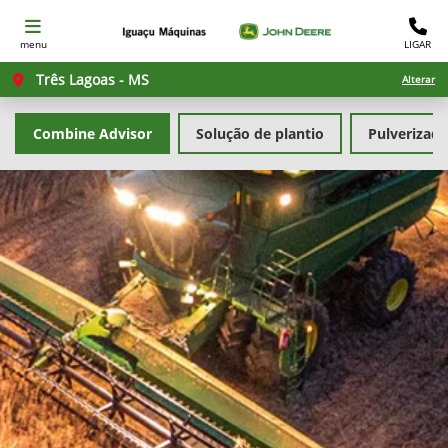
menu
LIGAR
Três Lagoas - MS
Alterar
Combine Advisor
Solução de plantio
Pulverizad