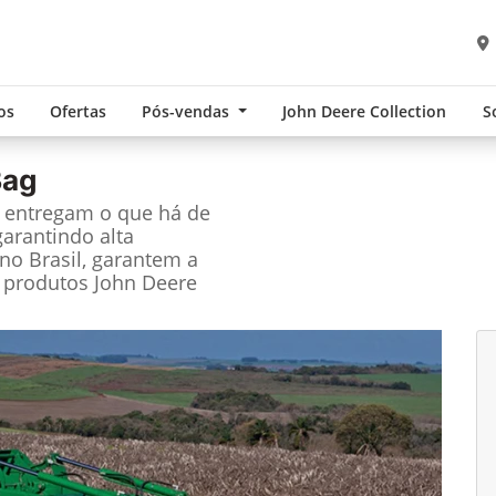
os
Ofertas
Pós-vendas
John Deere Collection
S
Bag
e entregam o que há de
garantindo alta
no Brasil, garantem a
 produtos John Deere