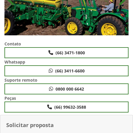
Anterior
Próx
Contato
(66) 3471-1800
Whatsapp
(66) 3411-6600
Suporte remoto
0800 000 6642
Peças
(66) 99632-3588
Solicitar proposta