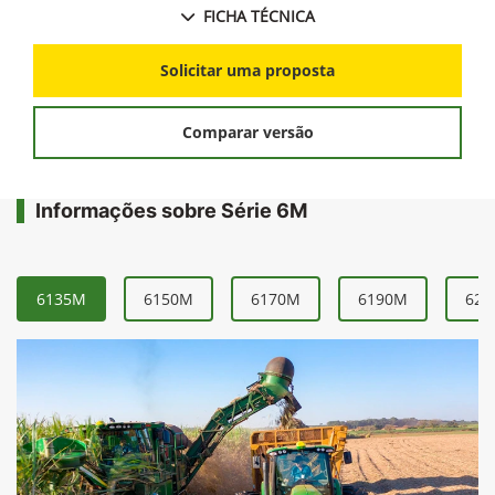
FICHA TÉCNICA
Solicitar uma proposta
Comparar versão
Informações sobre Série 6M
6135M
6150M
6170M
6190M
621