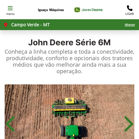
menu
LIGAR
Campo Verde - MT
Alterar
John Deere
Série 6M
Conheça a linha completa e toda a conectividade,
produtividade, conforto e opcionais dos tratores
médios que vão melhorar ainda mais a sua
operação.
Anterior
Próx