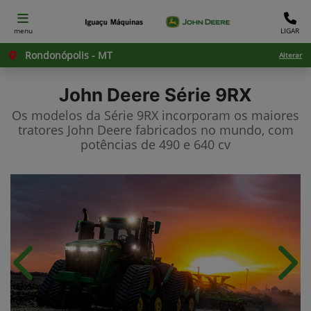
menu
LIGAR
Rondonópolis - MT
Alterar
John Deere
Série 9RX
Os modelos da Série 9RX incorporam os maiores
tratores John Deere fabricados no mundo, com
potências de 490 e 640 cv
Anterior
Próx