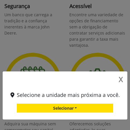
Segurança
Acessível
Um banco que carrega a
Encontre uma variedade de
tradição e a confiança
opções de financiamento
inerentes à marca John
sem a obrigação de
Deere.
contratar serviços adicionais
para garantir a taxa mais
vantajosa.
X
Selecione a unidade mais próxima a você.
Selecionar
Flexível
Customização
Adquira sua máquina sem
Oferecemos soluções
comprometer seu capital,
adaptadas às suas