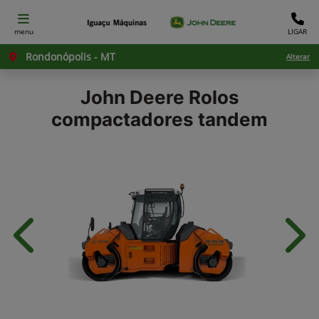
menu
LIGAR
Rondonópolis - MT
Alterar
John Deere
Rolos
compactadores tandem
Anterior
Próx