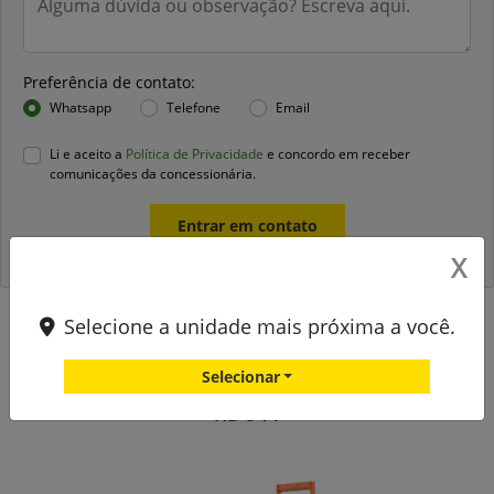
Preferência de contato:
Whatsapp
Telefone
Email
Li e aceito a
Política de Privacidade
e concordo em receber
comunicações da concessionária.
Entrar em contato
X
Selecione a unidade mais próxima a você.
Versões Rolos compactadores tandem
Selecionar
HD 8 VV