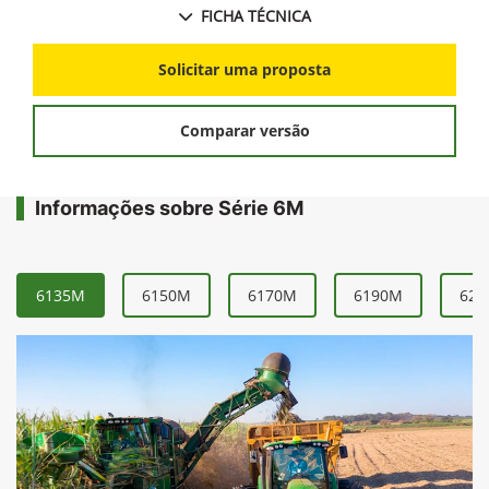
FICHA TÉCNICA
Solicitar uma proposta
Comparar versão
Informações sobre Série 6M
6135M
6150M
6170M
6190M
621