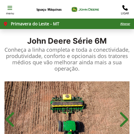
menu
LIGAR
Primavera do Leste - MT
Alterar
John Deere
Série 6M
Conheça a linha completa e toda a conectividade,
produtividade, conforto e opcionais dos tratores
médios que vão melhorar ainda mais a sua
operação.
Anterior
Próx