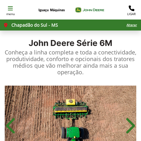
menu
LIGAR
Chapadão do Sul - MS
Alterar
John Deere
Série 6M
Conheça a linha completa e toda a conectividade,
produtividade, conforto e opcionais dos tratores
médios que vão melhorar ainda mais a sua
operação.
Anterior
Próx