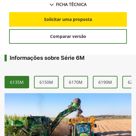
FICHA TÉCNICA
Solicitar uma proposta
Comparar versão
Informações sobre Série 6M
6135M
6150M
6170M
6190M
621