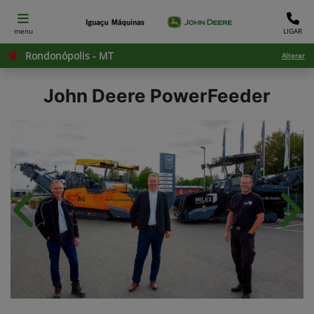
menu
LIGAR
Rondonópolis - MT
Alterar
John Deere
PowerFeeder
Anterior
Próx