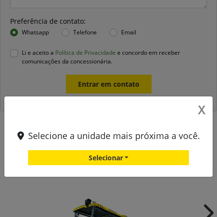
Preferência de contato:
Whatsapp
Telefone
Email
Li e aceito a
Política de Privacidade
e concordo em receber
comunicações da concessionária.
Entrar em contato
X
Selecione a unidade mais próxima a você.
Versões PowerFeeder
Selecionar
MT 3000-3 Standard