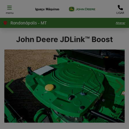
menu
LIGAR
Rondonópolis - MT
Alterar
John Deere
JDLink™ Boost
Anterior
Próx