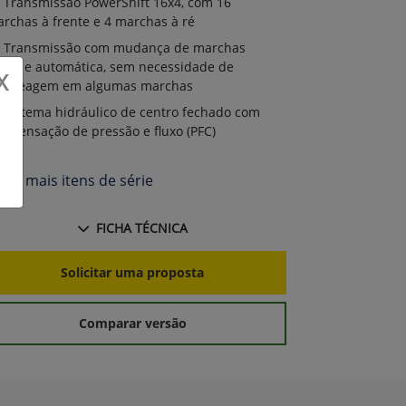
Transmissão PowerShift 16x4, com 16
rchas à frente e 4 marchas à ré
Transmissão com mudança de marchas
ave e automática, sem necessidade de
X
mbreagem em algumas marchas
Sistema hidráulico de centro fechado com
mpensação de pressão e fluxo (PFC)
Ver mais itens de série
FICHA TÉCNICA
Solicitar uma proposta
Comparar versão